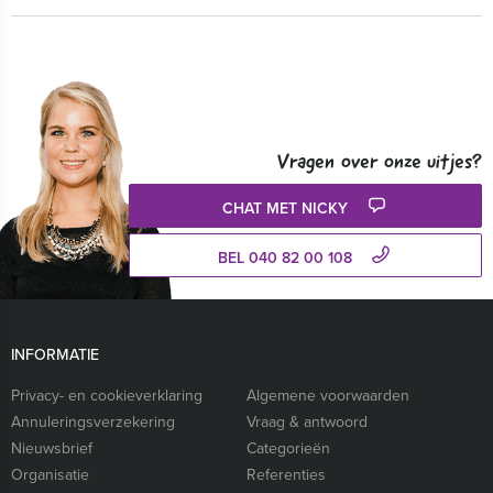
Vragen over onze uitjes?
CHAT MET NICKY
BEL 040 82 00 108
INFORMATIE
Privacy- en cookieverklaring
Algemene voorwaarden
Annuleringsverzekering
Vraag & antwoord
Nieuwsbrief
Categorieën
Organisatie
Referenties