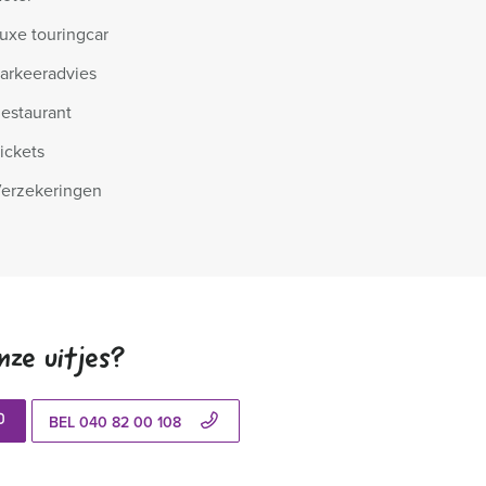
uxe touringcar
arkeeradvies
estaurant
ickets
erzekeringen
nze uitjes?
BEL 040 82 00 108