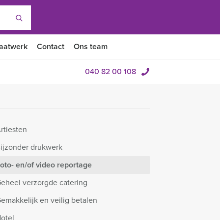
aatwerk
Contact
Ons team
040 82 00 108
rtiesten
ijzonder drukwerk
oto- en/of video reportage
eheel verzorgde catering
emakkelijk en veilig betalen
otel