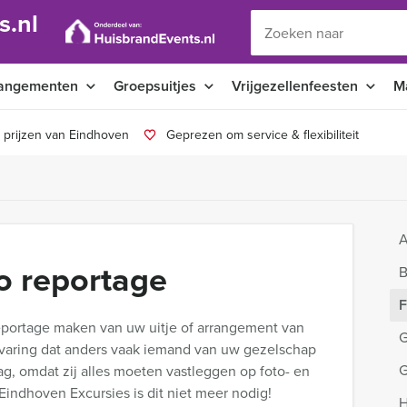
s.nl
angementen
Groepsuitjes
Vrijgezellenfeesten
M
 prijzen van Eindhoven
Geprezen om service & flexibiliteit
A
eo reportage
B
F
reportage maken van uw uitje of arrangement van
G
rvaring dat anders vaak iemand van uw gezelschap
G
g, omdat zij alles moeten vastleggen op foto- en
Eindhoven Excursies is dit niet meer nodig!
H