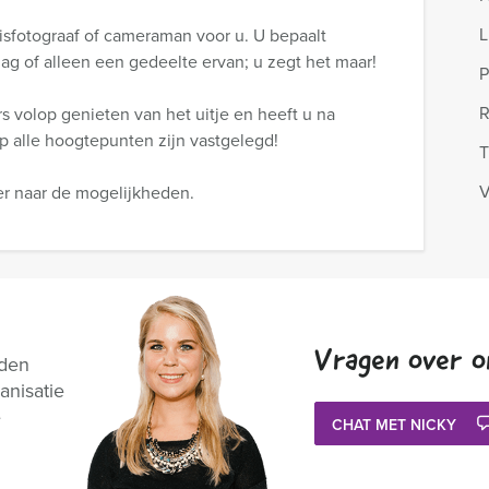
L
isfotograaf of cameraman voor u. U bepaalt
dag of alleen een gedeelte ervan; u zegt het maar!
P
R
 volop genieten van het uitje en heeft u na
 alle hoogtepunten zijn vastgelegd!
T
V
r naar de mogelijkheden.
Vragen over o
nden
anisatie
e
CHAT MET NICKY